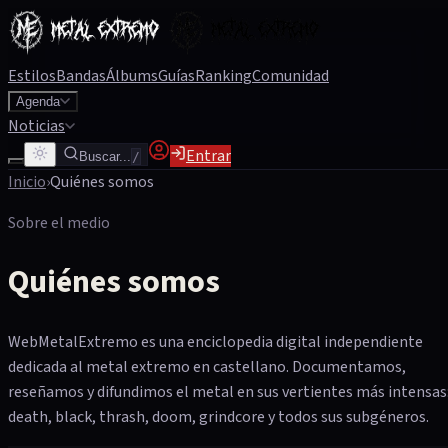
Estilos
Bandas
Álbums
Guías
Ranking
Comunidad
Agenda
Noticias
Entrar
Buscar...
/
Inicio
›
Quiénes somos
Sobre el medio
Quiénes somos
WebMetalExtremo es una enciclopedia digital independiente
dedicada al metal extremo en castellano. Documentamos,
reseñamos y difundimos el metal en sus vertientes más intensas
death, black, thrash, doom, grindcore y todos sus subgéneros.